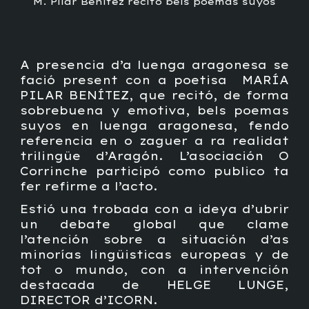
M. Pilar Benítez recitó bels poemas suyos
A presencia d’a luenga aragonesa se
fació present con a poetisa MARÍA
PILAR BENÍTEZ, que recitó, de forma
sobrebuena y emotiva, bels poemas
suyos en luenga aragonesa, fendo
referencia en o zaguer a ra realidat
trilingüe d’Aragón. L’asociación O
Corrinche participó como publico ta
fer refirme a l’acto.
Estió una trobada con a ideya d’ubrir
un debate global que clame
l’atención sobre a situación d’as
minorías lingüisticas europeas y de
tot o mundo, con a intervención
destacada de HELGE LUNGE,
DIRECTOR d’ICORN.