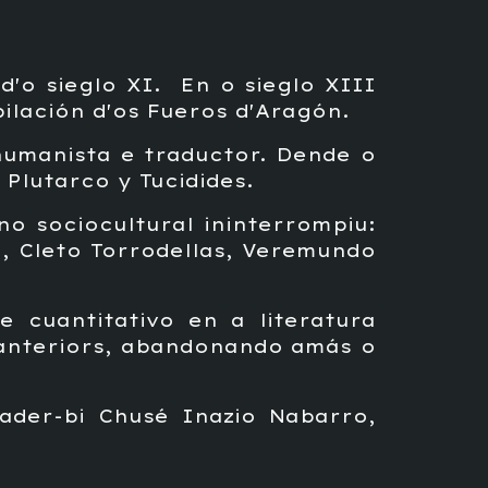
 d'o sieglo XI. En o sieglo XIII
lación d'os Fueros d'Aragón.
 humanista e traductor. Dende o
 Plutarco y Tucidides.
o sociocultural ininterrompiu:
a, Cleto Torrodellas, Veremundo
 cuantitativo en a literatura
 anteriors, abandonando amás o
ader-bi Chusé Inazio Nabarro,