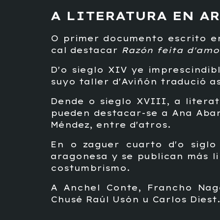
A LITERATURA EN A
O primer documento escrito e
cal destacar
Razón feita d'amo
D'o sieglo XIV ye imprescindib
suyo taller d'Aviñón tradució a
Dende o sieglo XVIII, a liter
pueden destacar-se a Ana Abarc
Méndez, entre d'atros.
En o zaguer cuarto d'o siglo
aragonesa y se publican más l
costumbrismo.
A Anchel Conte, Francho Nago
Chusé Raúl Usón u Carlos Diest