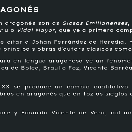
RAGONÉS
n aragonés son as
Glosas Emilianenses
,
r
u o
Vidal Mayor,
que ye a primera compi
le citar a Johan Ferrández de Heredia,
s principals obras d'autors clasicos como
atura en lengua aragonesa ye un fenomen
a de Bolea, Braulio Foz, Vicente Barró
 XX se produce un cambio cualitativo e
ibros en aragonés que en toz os sieglos
re y Eduardo Vicente de Vera, cal añ
.